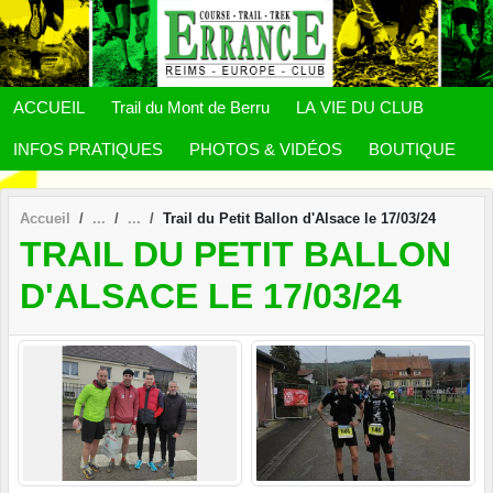
Panneau de gestion des cookies
ACCUEIL
Trail du Mont de Berru
LA VIE DU CLUB
INFOS PRATIQUES
PHOTOS & VIDÉOS
BOUTIQUE
Accueil
Trail du Petit Ballon d'Alsace le 17/03/24
TRAIL DU PETIT BALLON
D'ALSACE LE 17/03/24