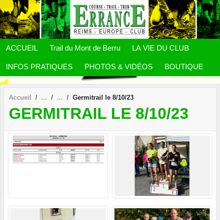
Panneau de gestion des cookies
ACCUEIL
Trail du Mont de Berru
LA VIE DU CLUB
INFOS PRATIQUES
PHOTOS & VIDÉOS
BOUTIQUE
Accueil
Germitrail le 8/10/23
GERMITRAIL LE 8/10/23