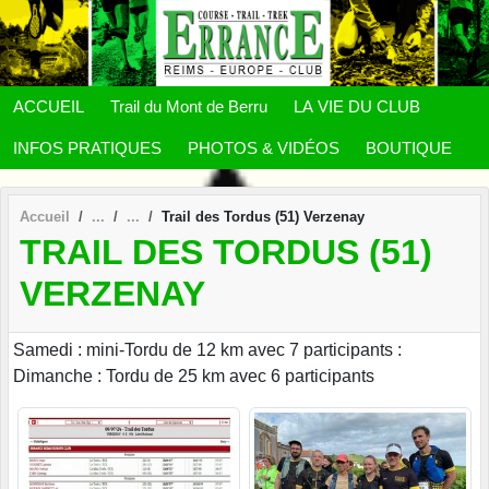
Panneau de gestion des cookies
ACCUEIL
Trail du Mont de Berru
LA VIE DU CLUB
INFOS PRATIQUES
PHOTOS & VIDÉOS
BOUTIQUE
Accueil
Trail des Tordus (51) Verzenay
TRAIL DES TORDUS (51)
VERZENAY
Samedi : mini-Tordu de 12 km avec 7 participants :
Dimanche : Tordu de 25 km avec 6 participants