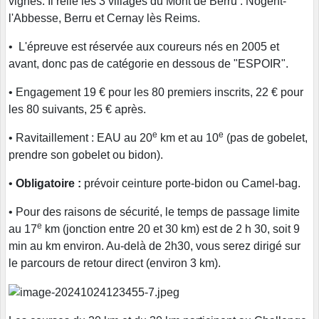
vignes. Il relie les 3 villages du Mont de Berru : Nogent-
l'Abbesse, Berru et Cernay lès Reims.
• L'épreuve est réservée aux coureurs nés en 2005 et
avant, donc pas de catégorie en dessous de "ESPOIR".
• Engagement 19 € pour les 80 premiers inscrits, 22 € pour
les 80 suivants, 25 € après.
e
e
• Ravitaillement : EAU au 20
km et au 10
(pas de gobelet,
prendre son gobelet ou bidon).
•
Obligatoire :
prévoir ceinture porte-bidon ou Camel-bag.
• Pour des raisons de sécurité, le temps de passage limite
e
au 17
km (jonction entre 20 et 30 km) est de 2 h 30, soit 9
min au km environ. Au-delà de 2h30, vous serez dirigé sur
le parcours de retour direct (environ 3 km).