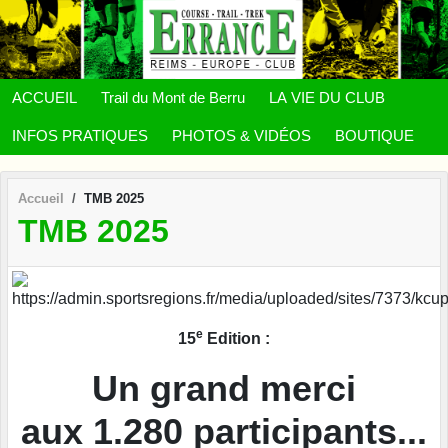
Panneau de gestion des cookies
ACCUEIL
Trail du Mont de Berru
LA VIE DU CLUB
INFOS PRATIQUES
PHOTOS & VIDÉOS
BOUTIQUE
Accueil
TMB 2025
TMB 2025
e
15
Edition :
Un grand merci
aux 1.280 participants...