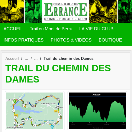
Panneau de gestion des cookies
ACCUEIL
Trail du Mont de Berru
LA VIE DU CLUB
INFOS PRATIQUES
PHOTOS & VIDÉOS
BOUTIQUE
Accueil
Trail du chemin des Dames
TRAIL DU CHEMIN DES
DAMES