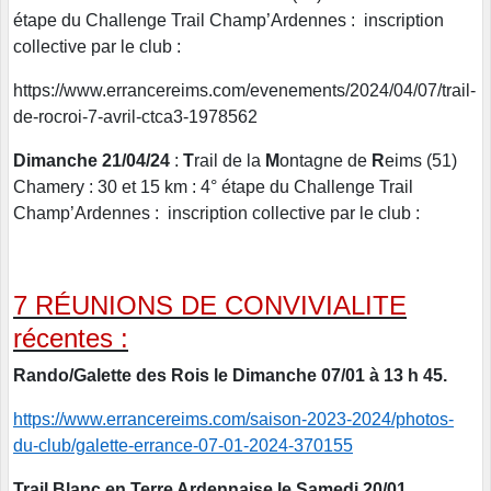
étape du Challenge Trail Champ’Ardennes : inscription
collective par le club :
https://www.errancereims.com/evenements/2024/04/07/trail-
de-rocroi-7-avril-ctca3-1978562
Dimanche 21/04/24
:
T
rail de la
M
ontagne de
R
eims (51)
Chamery : 30 et 15 km : 4° étape du Challenge Trail
Champ’Ardennes : inscription collective par le club :
7 RÉUNIONS DE CONVIVIALITE
récentes :
Rando/Galette des Rois le Dimanche 07/01 à 13 h 45.
https://www.errancereims.com/saison-2023-2024/photos-
du-club/galette-errance-07-01-2024-370155
Trail Blanc en Terre Ardennaise le Samedi 20/01.