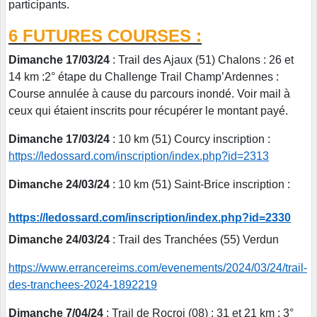
participants.
6 FUTURES COURSES :
Dimanche 17/03/24
: Trail des Ajaux (51) Chalons : 26 et
14 km :2° étape du Challenge Trail Champ’Ardennes :
Course annulée à cause du parcours inondé. Voir mail à
ceux qui étaient inscrits pour récupérer le montant payé.
Dimanche 17/03/24
: 10 km (51) Courcy inscription :
https://ledossard.com/inscription/index.php?id=2313
Dimanche 24/03/24
: 10 km (51) Saint-Brice inscription :
https://ledossard.com/inscription/index.php?id=2330
Dimanche 24/03/24
: Trail des Tranchées (55) Verdun
https://www.errancereims.com/evenements/2024/03/24/trail-
des-tranchees-2024-1892219
Dimanche 7/04/24
: Trail de Rocroi (08) : 31 et 21 km : 3°