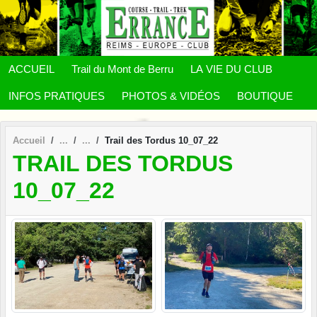
Panneau de gestion des cookies
ACCUEIL
Trail du Mont de Berru
LA VIE DU CLUB
INFOS PRATIQUES
PHOTOS & VIDÉOS
BOUTIQUE
Accueil
Trail des Tordus 10_07_22
TRAIL DES TORDUS
10_07_22