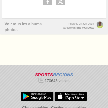
Voir tous les albums
Publié le
08 avril 2018
par
Dominique MORAUX
photos
SPORTS
REGIONS
170643
visites
Charte cookies
Gestion des cookies