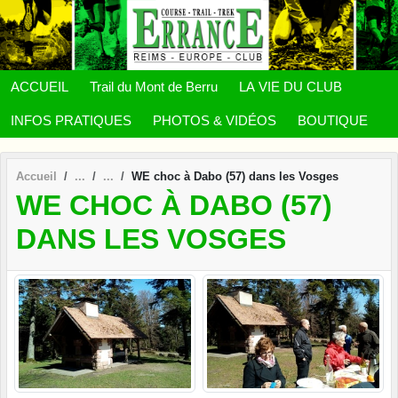
Panneau de gestion des cookies
ACCUEIL
Trail du Mont de Berru
LA VIE DU CLUB
INFOS PRATIQUES
PHOTOS & VIDÉOS
BOUTIQUE
Accueil
WE choc à Dabo (57) dans les Vosges
WE CHOC À DABO (57)
DANS LES VOSGES