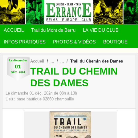
Panneau de gestion des cookies
ACCUEIL
Trail du Mont de Berru
LA VIE DU CLUB
INFOS PRATIQUES
PHOTOS & VIDÉOS
BOUTIQUE
Le
dimanche
Accueil
Trail du Chemin des Dames
01
TRAIL DU CHEMIN
DÉC.
2024
DES DAMES
Le
dimanche
01
déc.
2024
de 08h à 13h
Lieu :
base nautique
02860
chamouille