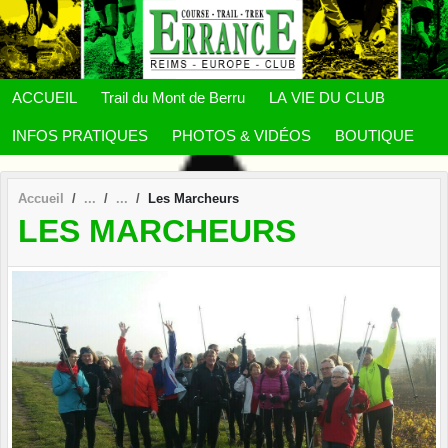
Panneau de gestion des cookies
ACCUEIL
Trail du Mont de Berru
LA VIE DU CLUB
INFOS PRATIQUES
PHOTOS & VIDÉOS
BOUTIQUE
Accueil
Les Marcheurs
LES MARCHEURS