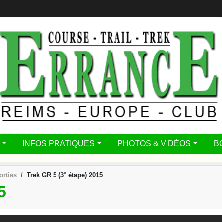
INFOS PRATIQUES
PHOTOS & VIDÉOS
B
orties
Trek GR 5 (3° étape) 2015
5