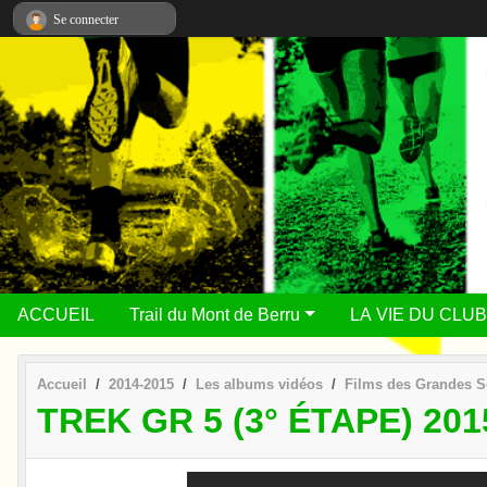
Panneau de gestion des cookies
Se connecter
ACCUEIL
Trail du Mont de Berru
LA VIE DU CLUB
Accueil
2014-2015
Les albums vidéos
Films des Grandes S
TREK GR 5 (3° ÉTAPE) 201